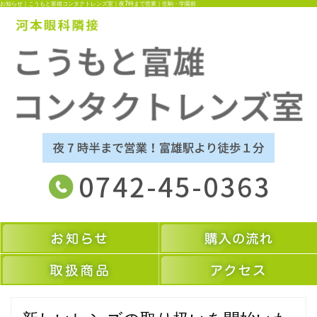
お知らせ｜こうもと富雄コンタクトレンズ室｜夜7時まで営業｜生駒・学園前