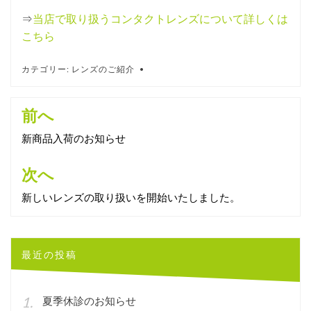
⇒
当店で取り扱うコンタクトレンズについて詳しくは
こちら
カテゴリー:
レンズのご紹介
投
前へ
稿
新商品入荷のお知らせ
ナ
次へ
ビ
新しいレンズの取り扱いを開始いたしました。
ゲ
ー
シ
最近の投稿
ョ
ン
夏季休診のお知らせ