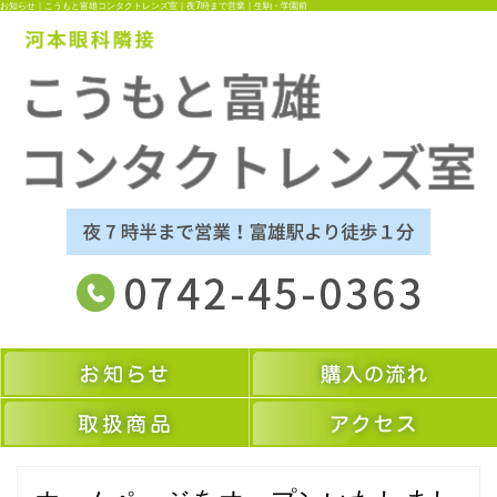
お知らせ｜こうもと富雄コンタクトレンズ室｜夜7時まで営業｜生駒・学園前